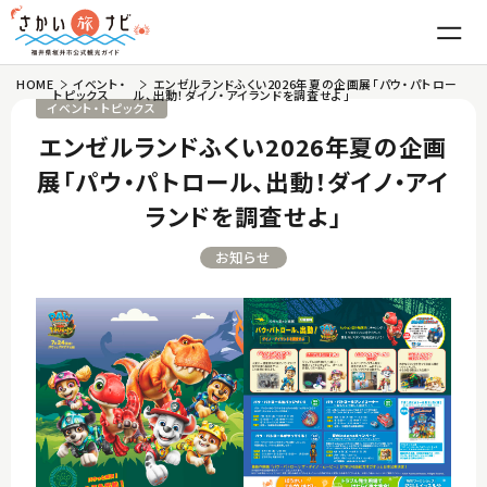
HOME
イベント・
エンゼルランドふくい2026年夏の企画展「パウ・パトロー
はじめての坂井市
トピックス
ル、出動！ダイノ・アイランドを調査せよ」
イベント・トピックス
エンゼルランドふくい2026年夏の企画
魅力
展「パウ・パトロール、出動！ダイノ・アイ
ランドを調査せよ」
東尋坊・雄島
グルメ
お知らせ
三国湊
越前がに
観光
丸岡城
ふくい甘えび
温泉・宿泊
竹田
越前おろしそば
体験
モデルコース