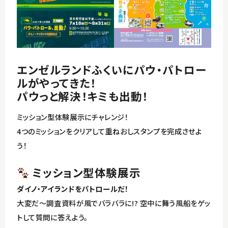
東尋坊・雄島～三国湊コース
イベント
丸岡城～永平寺コース
アクセス
エンゼルランドふくいにパウ・パトロー
竹田～恐竜博物館コース
ルがやってきた！
観光パンフレット
パウっと解決！キミも出動！
ミッション型体験展示にチャレンジ！
4つのミッションをクリアして重ねおしスタンプを完成させよ
う！
English
ミッション型体験展示
ダイノ・アイランドをパトロールだ！
大変だ～調査資料が風でバラバラに!? 空中に舞う風船をゲッ
トして質問に答えよう。