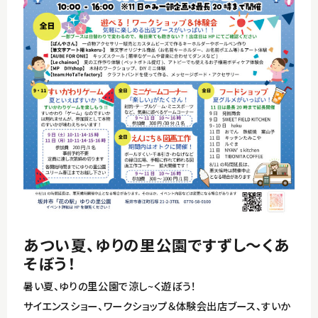
東尋坊・雄島～三国湊コース
イベント
丸岡城～永平寺コース
アクセス
竹田～恐竜博物館コース
観光パンフレット
English
あつい夏、ゆりの里公園ですずし～くあ
そぼう！
暑い夏、ゆりの里公園で涼し~く遊ぼう！
サイエンスショー、ワークショップ＆体験会出店ブース、すいか