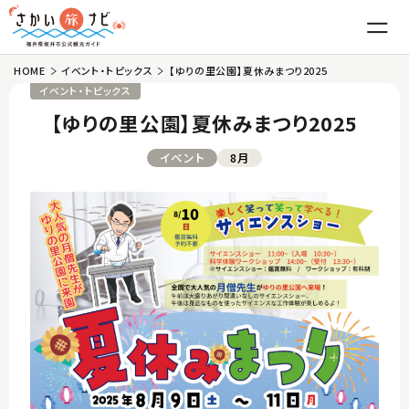
HOME
イベント・トピックス
【ゆりの里公園】夏休みまつり2025
はじめての坂井市
イベント・トピックス
【ゆりの里公園】夏休みまつり2025
魅力
イベント
8月
東尋坊・雄島
グルメ
三国湊
越前がに
観光
丸岡城
ふくい甘えび
温泉・宿泊
竹田
越前おろしそば
体験
モデルコース