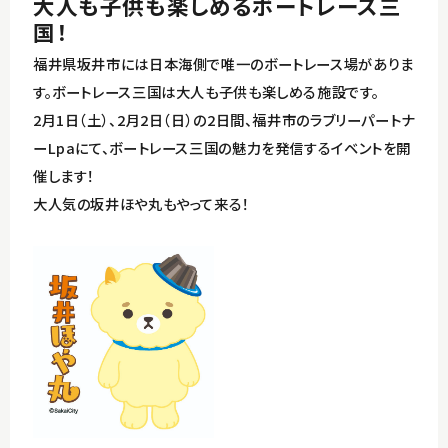
大人も子供も楽しめるボートレース三
国！
東尋坊・雄島～三国湊コース
イベント
福井県坂井市には日本海側で唯一のボートレース場がありま
丸岡城～永平寺コース
す。ボートレース三国は大人も子供も楽しめる施設です。
アクセス
2月1日（土）、2月2日（日）の2日間、福井市のラブリーパートナ
竹田～恐竜博物館コース
ーLpaにて、ボートレース三国の魅力を発信するイベントを開
観光パンフレット
催します！
大人気の坂井ほや丸もやって来る！
English