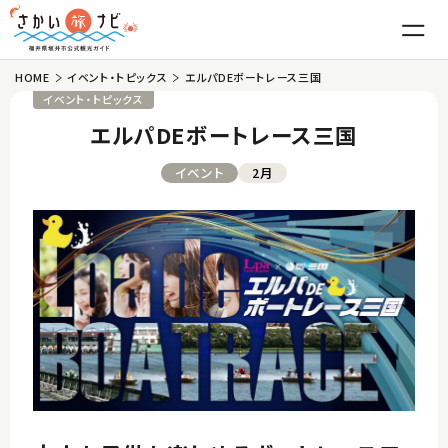
HOME
イベント・トピックス
エルパDEボートレース三国
はじめての坂井市
イベント・トピックス
エルパDEボートレース三国
魅力
イベント
2月
東尋坊・雄島
グルメ
三国湊
越前がに
観光
丸岡城
ふくい甘えび
温泉・宿泊
竹田
越前おろしそば
体験
モデルコース