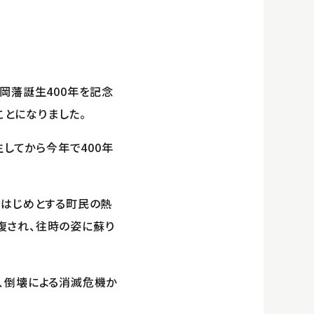
岡藩誕生400年を記念
ことになりました。
生してから今年で400年
をはじめとする町民の熱
復され、往時の姿に蘇り
、倒壊による消滅危機か