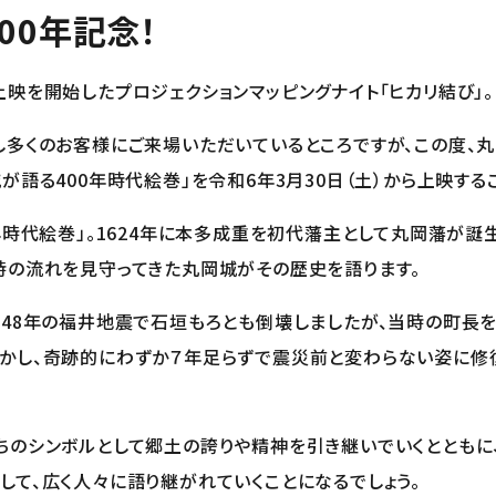
00年記念！
上映を開始したプロジェクションマッピングナイト「ヒカリ結び」。
し多くのお客様にご来場いただいているところですが、この度、丸
が語る400年時代絵巻」を令和6年3月30日（土）から上映する
年時代絵巻」。1624年に本多成重を初代藩主として丸岡藩が誕
時の流れを見守ってきた丸岡城がその歴史を語ります。
948年の福井地震で石垣もろとも倒壊しましたが、当時の町長
かし、奇跡的にわずか７年足らずで震災前と変わらない姿に修
ちのシンボルとして郷土の誇りや精神を引き継いでいくとともに
して、広く人々に語り継がれていくことになるでしょう。