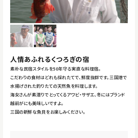
東尋坊・雄島～三国湊コース
イベント
丸岡城～永平寺コース
アクセス
竹田～恐竜博物館コース
観光パンフレット
人情あふれるくつろぎの宿
素朴な民宿スタイルを50年守る実直な料理宿。
こだわりの食材はどれも採れたてで、鮮度抜群です。三国港で
水揚げされた釣りたての天然魚を料理します。
English
海女さんが素潜りでとってくるアワビ・サザエ、冬にはブランド
越前がにも美味しいですよ。
三国の新鮮な魚貝をお楽しみください。