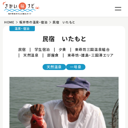
HOME
坂井市の温泉・宿泊
民宿 いたもと
はじめての坂井市
温泉・宿泊
民宿 いたもと
魅力
民宿
学生宿泊
夕食
東尋坊三国温泉組合
天然温泉
部屋食
東尋坊・雄島・三国湊エリア
東尋坊・雄島
グルメ
天然温泉
一号泉
三国湊
越前がに
観光
丸岡城
ふくい甘えび
温泉・宿泊
竹田
越前おろしそば
体験
モデルコース