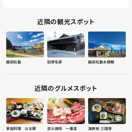
近隣の観光スポット
越前松島
旧岸名家
越前松島水族館
近隣のグルメスポット
家庭料理 はま郷
炭火焼肉 一番星
海鮮処 三国港