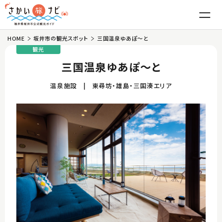
HOME
坂井市の観光スポット
三国温泉ゆあぽ～と
はじめての坂井市
観光
三国温泉ゆあぽ～と
魅力
温泉施設
東尋坊・雄島・三国湊エリア
東尋坊・雄島
グルメ
三国湊
越前がに
観光
丸岡城
ふくい甘えび
温泉・宿泊
竹田
越前おろしそば
体験
モデルコース