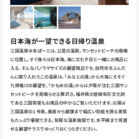
東尋坊・雄島～三国湊コース
イベント
丸岡城～永平寺コース
アクセス
日本海が一望できる日帰り温泉
竹田～恐竜博物館コース
三国温泉ゆあぽ～とは、公営の温泉。サンセットビーチの南端
観光パンフレット
に位置し、すぐ後ろは日本海。海に沈む夕日と一緒にお風呂に
入る、そんなパノラマサイズの展望風呂です。自然光をふんだ
んに取り入れたこの温泉は、「みなとの湯」から大海にそそぐ
九頭竜川の展望を、「かもめの湯」からは夕陽が沈む三国サン
セットビーチを見晴らせる贅沢さ。福井県の登録有形文化財
English
である三国突堤もお風呂の中からご覧いただけます。お湯は
三国温泉の１号泉。美容から健康まで幅広い効能を誇る泉質
もたっぷり堪能できる、気軽な温泉施設です。水平線まで見渡
せる展望テラスでゆっくりおくつろぎください。