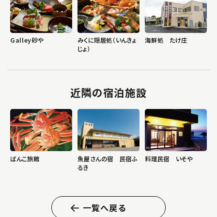
Galley砂や
みくに隠居処（いんきょ
海鮮処 たけ庄
じょ）
近隣の宿泊施設
ばんこ旅館
魚屋さんの宿 民宿ふ
料理民宿 いそや
るき
一覧へ戻る