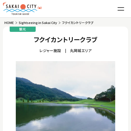
HOME
Sightseeing in Sakai City
フクイカントリークラブ
First Time in Sakai City
観光
フクイカントリークラブ
Attractions
レジャー施設
丸岡城エリア
Tojinbo and Oshima
Food
Mikuni Minato
Echizen Crab
Sightseeing
Maruoka Castle
Fukui Sweet Shrimp
Hot Springs/Accommodation
Takeda
Echizen Oroshi Soba
Experiences
Travel Itineraries