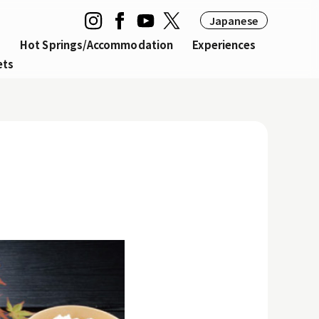
Japanese
g
Hot Springs/Accommodation
Experiences
ets