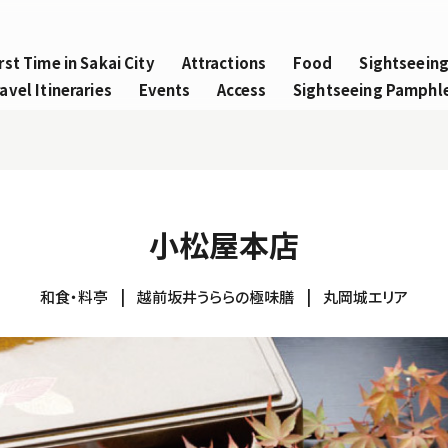
rst Time in Sakai City
Attractions
Food
Sightseein
avel Itineraries
Events
Access
Sightseeing Pamphl
小松屋本店
和食・料亭
越前坂井うららの極味膳
丸岡城エリア