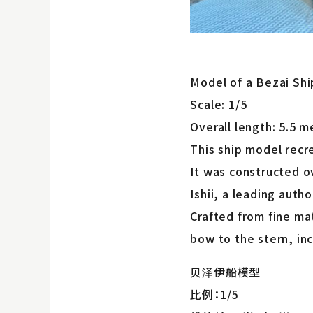
Model of a Bezai Shi
Scale: 1/5
Overall length: 5.5 m
This ship model recre
It was constructed o
Ishii, a leading autho
Crafted from fine ma
bow to the stern, inc
贝泽伊船模型
比例：1/5