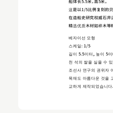
船体长5.5米，高5米。
这是以1/5比例复刻的
在造船史研究权威石井谦
精选优质木材如榉木等
베자이선 모형
스케일: 1/5
길이 5.5미터, 높이 5
천 석의 쌀을 실을 수 
조선사 연구의 권위자 이
목재도 아름다운 것을 
교하게 제작되었습니다