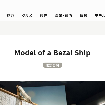
魅力
グルメ
観光
温泉・宿泊
体験
モデ
Model of a Bezai Ship
限定公開