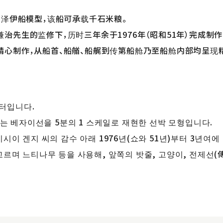
贝泽伊船模型，该船可承载千石米粮。
治先生的监修下，历时三年余于1976年（昭和51年）完成制作
精心制作，从船首、船艏、船艉到传第船舱乃至船舱内部均呈现
미터입니다.
있는 베자이선을 5분의 1 스케일로 재현한 선박 모형입니다.
시이 겐지 씨의 감수 아래 1976년(쇼와 51년)부터 3년여
고르며 느티나무 등을 사용해, 앞쪽의 밧줄, 고양이, 전제선(
.