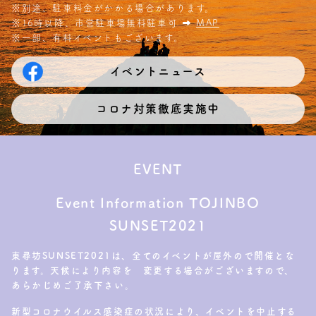
※別途、駐車料金がかかる場合があります。
※16時以降、市営駐車場無料駐車可 ➡︎
MAP
※一部、有料イベントもございます。
イベントニュース
コロナ対策徹底実施中
EVENT
Event Information TOJINBO
SUNSET2021
東尋坊SUNSET2021は、全てのイベントが屋外ので開催とな
ります。天候により内容を 変更する場合がございますので、
あらかじめご了承下さい。
新型コロナウイルス感染症の状況により、イベントを中止する