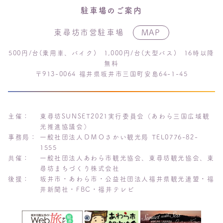
駐車場のご案内
東尋坊市営駐車場
MAP
500円/台(乗用車、バイク) 1,000円/台(大型バス) 16時以降
無料
〒913-0064 福井県坂井市三国町安島64-1-45
主催：
東尋坊SUNSET2021実行委員会（あわら三国広域観
光推進協議会）
事務局：
一般社団法人ＤＭＯさかい観光局 TEL0776-82-
1555
共催：
一般社団法人あわら市観光協会、東尋坊観光協会、東
尋坊まちづくり株式会社
後援：
坂井市・あわら市・公益社団法人福井県観光連盟・福
井新聞社・FBC・福井テレビ