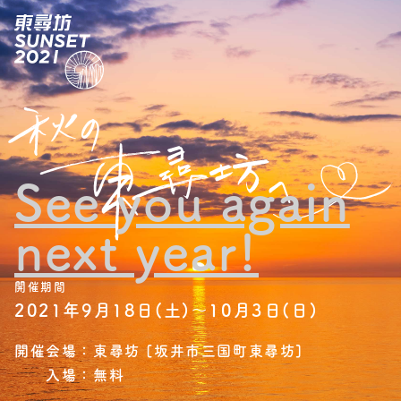
See you again
next year!
開催期間
2021年9月18日(土)～10月3日(日)
開催会場：
東尋坊 [坂井市三国町東尋坊]
入場：
無料