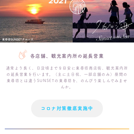
各店舗、観光案内所の延長営業
通常より長く、日没頃までを目安に東尋坊商店街、
観光案内所
の延長営業を行います。（主に土日祝、一部店舗のみ）
昼間の
東尋坊とは違うSUNSETの東尋坊を、のんびり楽しんでみませ
んか。
コロナ対策徹底実施中