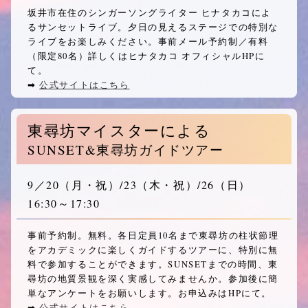
坂井市在住のシンガーソングライター ヒナタカコによ
るサンセットライブ。夕日の見えるステージでの特別な
ライブをお楽しみください。事前メール予約制／有料
（限定80名）詳しくはヒナタカコ オフィシャルHPに
て。
➡︎
公式サイトはこちら
東尋坊マイスターによる
SUNSET&東尋坊ガイドツアー
9／20
（月・祝）
/23
（木・祝）
/26
（日）
16:30～17:30
事前予約制。無料。各日定員10名まで東尋坊の柱状節理
をアカデミックに楽しくガイドするツアーに、特別に無
料で参加することができます。SUNSETまでの時間、東
尋坊の地質景観を深く実感してみませんか。参加後に簡
単なアンケートをお願いします。お申込みはHPにて。
➡︎
公式サイトはこちら