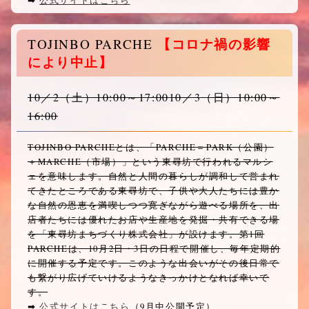
【コロナ禍の影響
TOJINBO PARCHE
により中止】
10／2
（土）10:00～17:00
10／3
（日）10:00～
16:00
TOJINBO PARCHEとは、「PARCHE＝PARK（公園）
＋MARCHE（市場）」という東尋坊で行われるマルシ
ェを意味します。自然と人間の暮らしが調和して営まれ
てきたところである東尋坊で、子供や大人たちには豊か
な自然の恩恵を満喫しつつ寛ぎながら遊べる場所を、出
店者たちには優れたお店や生産地を発掘・共有できる場
を「東尋坊まちづくり株式会社」が設けます。第1回
PARCHEは、10月2日・3日の日程で開催し、毎年定期的
に開催する予定です。このような出会いがその後日常で
も繋がり広げていけるようなきっかけとなれば幸いで
す。
➡︎
公式サイトはこちら
（9月中公開予定）