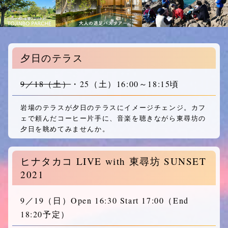
夕日のテラス
9／18
（土）
・25
（土）
16:00～18:15頃
岩場のテラスが夕日のテラスにイメージチェンジ。カフ
ェで頼んだコーヒー片手に、音楽を聴きながら東尋坊の
夕日を眺めてみませんか。
ヒナタカコ LIVE with 東尋坊 SUNSET
2021
9／19
（日）
Open 16:30 Start 17:00（End
18:20予定）