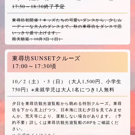
17:50～18:30終了予定
東尋坊初開催！キッズたちの可愛いダンスから、少しム
ーディーな大人のダンスまで。秋の東尋坊をダンスで思
いっきり盛り上げます。
雨天順延：10月3日（日）
東尋坊SUNSETクルーズ
17:00～17:30頃
10／2
（土）
・3
（日）
（大人1,500円、小学生
750円）※未就学児は大人1名につき1人無料
夕日を東尋坊観光遊覧船から眺める特別クルーズ。東尋
坊を下から見上げつつ、日本海に沈む夕日を見てみませ
んか。荒天等により、運航しない場合があります。（予
約不要）詳しくは東尋坊観光遊覧船のHPをご確認くだ
さい。
➡︎
公式サイトはこちら