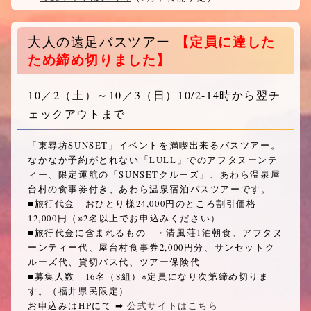
【定員に達した
大人の遠足バスツアー
ため締め切りました】
10／2
（土）
～10／3
（日）
10/2-14時から翌チ
ェックアウトまで
「東尋坊SUNSET」イベントを満喫出来るバスツアー。
なかなか予約がとれない「LULL」でのアフタヌーンテ
ィー、限定運航の「SUNSETクルーズ」、あわら温泉屋
台村の食事券付き、あわら温泉宿泊バスツアーです。
■旅行代金 おひとり様24,000円のところ割引価格
12,000円（※2名以上でお申込みください）
■旅行代金に含まれるもの ・清風荘1泊朝食、アフタヌ
ーンティー代、屋台村食事券2,000円分、サンセットク
ルーズ代、貸切バス代、ツアー保険代
■募集人数 16名（8組）※定員になり次第締め切りま
す。（福井県民限定）
お申込みはHPにて ➡︎
公式サイトはこちら