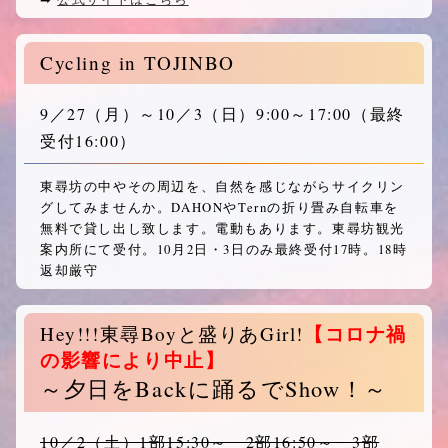
Cycling in TOJINBO
9／27
（月）
～10／3
（日）
9:00～17:00（最終
受付16:00）
東尋坊の中やその周辺を、自然を感じながらサイクリン
グしてみませんか。DAHONやTernの折り畳み自転車を
無料で貸し出し致します。電動もあります。東尋坊観光
案内所にて受付。10月2日・3日のみ最終受付17時。18時
返却厳守
【コロナ禍
Hey!!!東尋Boyと盛りあGirl!
の影響により中止】
～夕日をBackに踊るでShow！～
10／2
（土）
1部15:30～ 2部16:50～ 3部